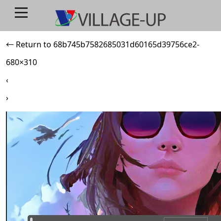
68b745b7582685031d60165d39756ce2-680×310
2023/06/01
←
Return to 68b745b7582685031d60165d39756ce2-
680×310
‹
›